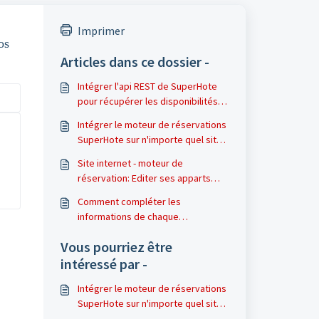
Imprimer
os
Articles dans ce dossier -
Intégrer l'api REST de SuperHote
pour récupérer les disponibilités
ou créer des réservations ?
Intégrer le moteur de réservations
SuperHote sur n'importe quel site
internet
Site internet - moteur de
réservation: Editer ses apparts
pour son site internet de
Comment compléter les
réservations dans SuperHote
informations de chaque
(télécharger les photos, textes et
appartement sur le moteur de
GPS)
Vous pourriez être
réservation SuperHote
intéressé par -
Intégrer le moteur de réservations
SuperHote sur n'importe quel site
internet