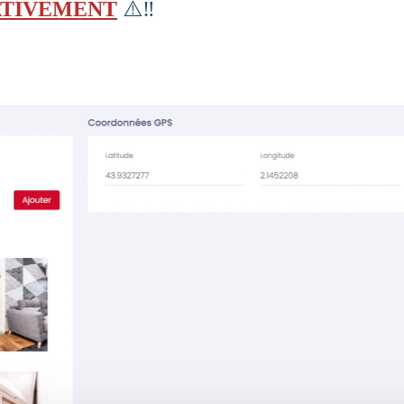
⚠️‼️
ATIVEMENT