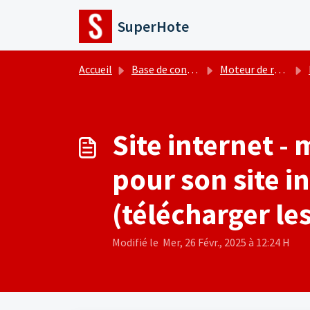
Passer au contenu principal
SuperHote
Accueil
Base de connaissances
Moteur de réservation - Site internet
I
Site internet -
pour son site i
(télécharger le
Modifié le Mer, 26 Févr., 2025 à 12:24 H