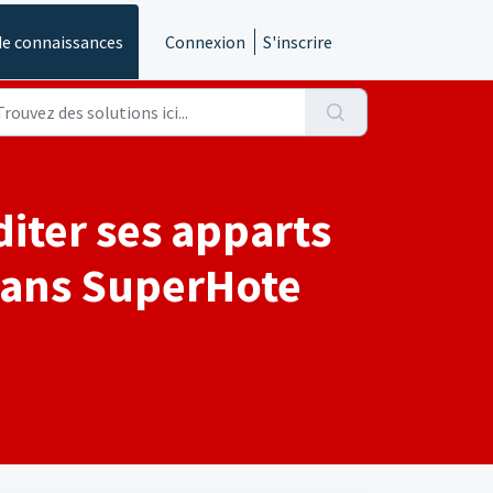
de connaissances
Connexion
S'inscrire
diter ses apparts
 dans SuperHote