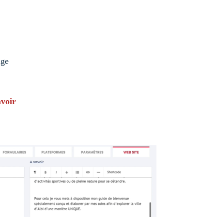
age
avoir