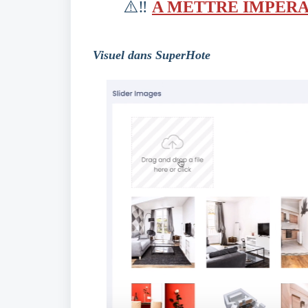
⚠️‼️
A METTRE IMPER
Visuel dans SuperHote