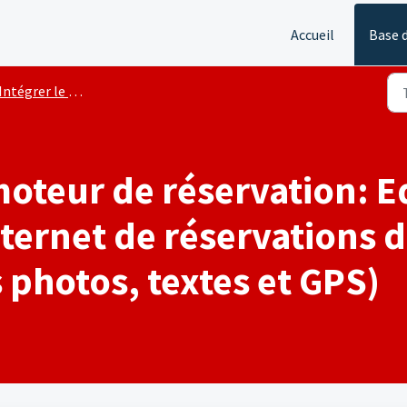
Accueil
Base 
ntégrer le moteur de réservation de SuperHote
 moteur de réservation: E
nternet de réservations
s photos, textes et GPS)