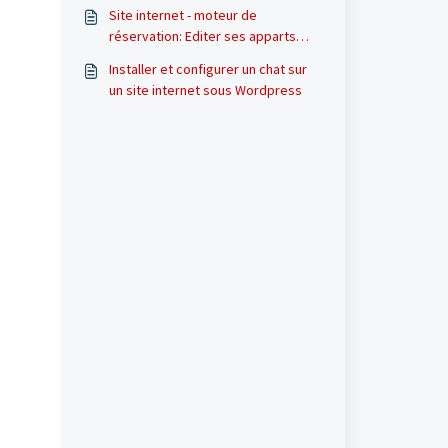
Site internet - moteur de
réservation: Editer ses apparts
pour son site internet de
Installer et configurer un chat sur
réservations dans SuperHote
un site internet sous Wordpress
(télécharger les photos, textes et
GPS)