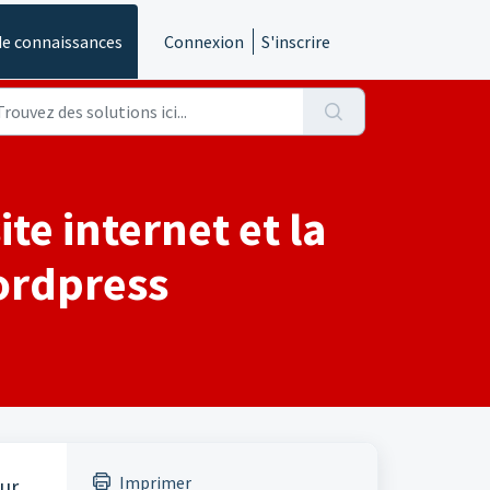
de connaissances
Connexion
S'inscrire
te internet et la
ordpress
Imprimer
sur