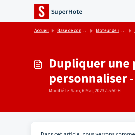
Passer au contenu principal
SuperHote
Accueil
Base de connaissances
Moteur de réservation - Site internet
F
Dupliquer une p
personnaliser 
Modifié le Sam, 6 Mai, 2023 à 5:50 H
Dans cet article, nous verrons commen