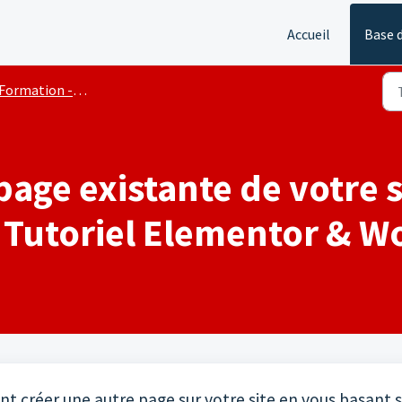
Accueil
Base 
ormation - Prise en main du site internet
age existante de votre si
- Tutoriel Elementor & W
t créer une autre page sur votre site en vous basant 