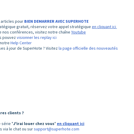
 articles pour
BIEN DEMARRER AVEC SUPERHOTE
ratégique gratuit, réservez votre appel stratégique
en cliquant ici
e nos conférences, visitez notre chaîne
Youtube
ous pouvez
visionner les replay ici
r notre
Help Center
ses à jour de SuperHote ? Visitez
la page officielle des nouveautés
res clients ?
 série "
J'irai louer chez vous
"
en cliquant ici
 via le chat ou sur
support@superhote.com